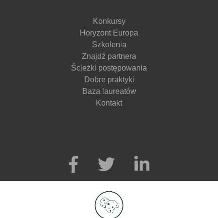
Konkursy
Horyzont Europa
Szkolenia
Znajdź partnera
Ścieżki postępowania
Dobre praktyki
Baza laureatów
Kontakt