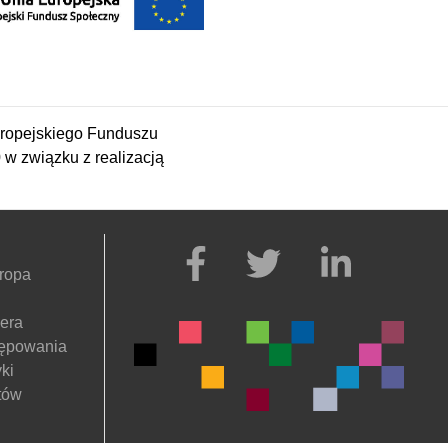
ropejskiego Funduszu
 związku z realizacją
ropa
nera
tępowania
ki
tów