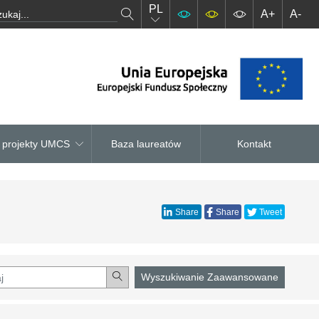
PL
A+
A-
– projekty UMCS
Baza laureatów
Kontakt
Share
Share
Tweet
Wyszukiwanie Zaawansowane