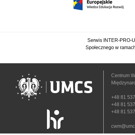
Serwis INTER-PRO-UM
Społecznego w ramach
Centrum W
Międzynar
+48 81 537
+48 81 537
+48 81 537
cwm@umcs