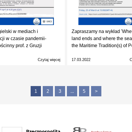
ielski w mediach i
Zapraszamy na wykład 'Wher
ji w czasie pandemii-
land ends and where the sea
ścinny prof. z Gruzji
the Maritime Tradition(s) of P
Czytaj więcej
17.03.2022
C
1
2
3
...
5
>