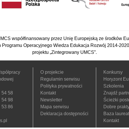
CS współfinansowany przez Unię Europejską ze środków Eu
 Programu Operacyjnego Wiedza Edukacja Rozwój 2014-2020 w
projektu „Zintegrowany UMCS”.
spółpracy
O projekcie
Konkursy
odowej
Regulamin serwisu
Horyzont Eu
Polityka prywatności
Szkolenia
 54 58
Kontakt
Znajdź part
 54 98
Newsletter
Ścieżki pos
 53 86
Mapa serwisu
Dobre prakty
Deklaracja dostępności
Baza laurea
.pl
Kontakt