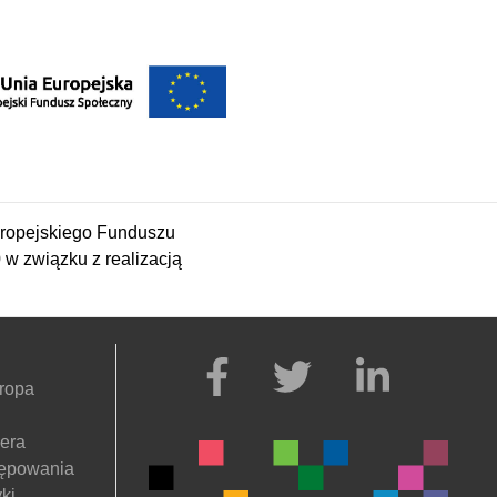
ropejskiego Funduszu
 związku z realizacją
ropa
nera
tępowania
ki