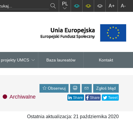
PL
A+
A-
– projekty UMCS
Baza laureatów
Kontakt
Obserwuj
Zgłoś błąd
Archiwalne
Share
Share
Tweet
Ostatnia aktualizacja: 21 października 2020