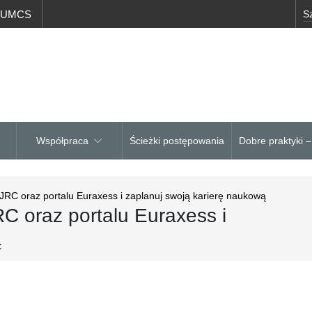
a UMCS
Współpraca
Ścieżki postępowania
Dobre praktyki 
w JRC oraz portalu Euraxess i zaplanuj swoją karierę naukową
RC oraz portalu Euraxess i
ą