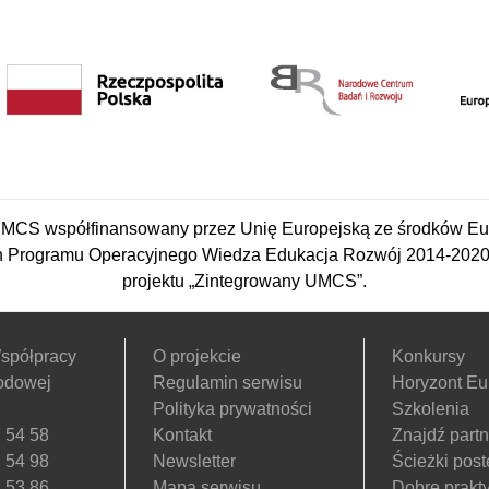
CS współfinansowany przez Unię Europejską ze środków Eu
 Programu Operacyjnego Wiedza Edukacja Rozwój 2014-2020 w
projektu „Zintegrowany UMCS”.
spółpracy
O projekcie
Konkursy
odowej
Regulamin serwisu
Horyzont Eu
Polityka prywatności
Szkolenia
 54 58
Kontakt
Znajdź part
 54 98
Newsletter
Ścieżki pos
 53 86
Mapa serwisu
Dobre prakty