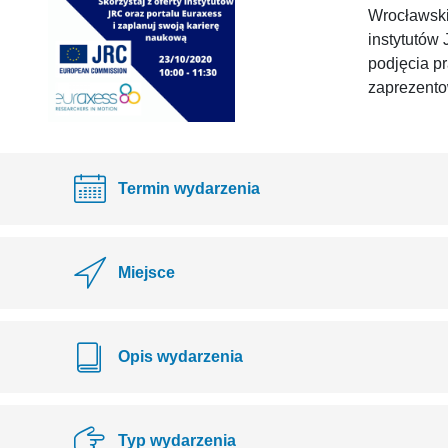
Wrocławskie
instytutów
podjęcia p
zaprezent
Termin wydarzenia
Miejsce
Opis wydarzenia
Typ wydarzenia