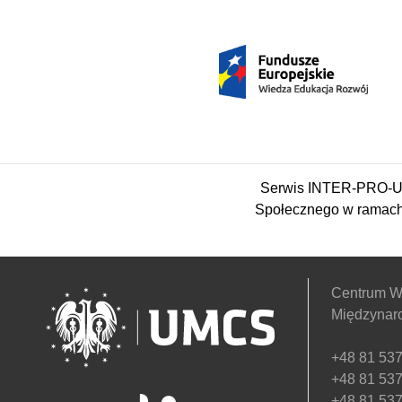
Serwis INTER-PRO-UM
Społecznego w ramach
Centrum W
Międzynar
+48 81 537
+48 81 537
+48 81 537