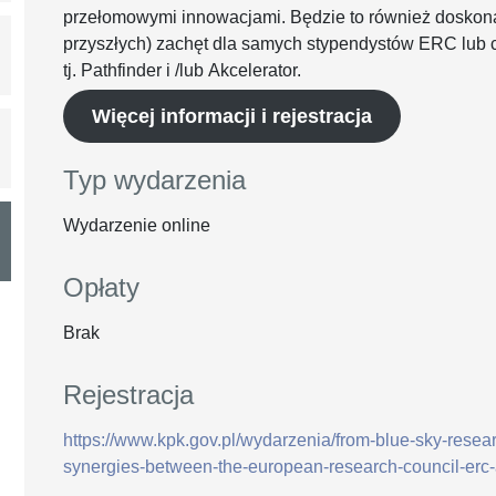
przełomowymi innowacjami. Będzie to również doskona
przyszłych) zachęt dla samych stypendystów ERC lub 
tj. Pathfinder i /lub Akcelerator.
Więcej informacji i rejestracja
Typ wydarzenia
Wydarzenie online
Opłaty
Brak
Rejestracja
https://www.kpk.gov.pl/wydarzenia/from-blue-sky-resea
synergies-between-the-european-research-council-erc-