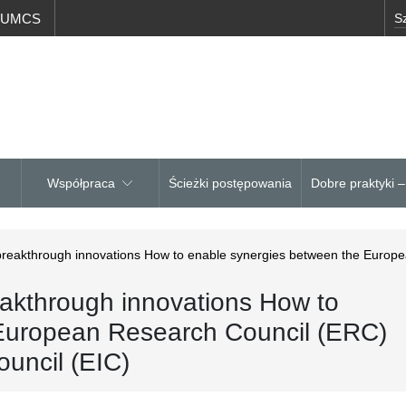
a UMCS
Współpraca
Ścieżki postępowania
Dobre praktyki 
 breakthrough innovations How to enable synergies between the Europ
eakthrough innovations How to
European Research Council (ERC)
uncil (EIC)