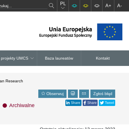
PL
A+
A-
– projekty UMCS
Baza laureatów
Kontakt
ean Research
Obserwuj
Zgłoś błąd
Share
Share
Tweet
Archiwalne