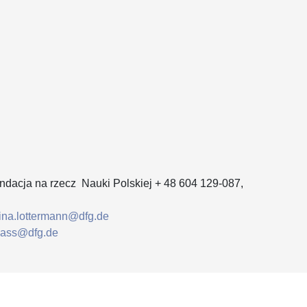
ndacja na rzecz Nauki Polskiej + 48 604 129-087,
ina.lottermann@dfg.de
lass@dfg.de