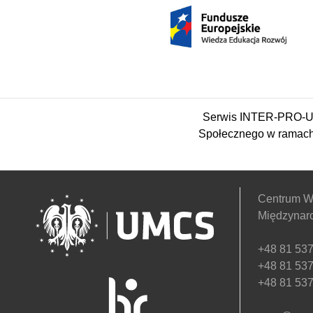
Serwis INTER-PRO-UM
Społecznego w ramach
Centrum W
Międzynar
+48 81 537
+48 81 537
+48 81 537