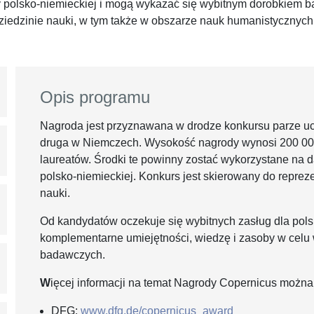
 polsko-niemieckiej i mogą wykazać się wybitnym dorobkiem b
ziedzinie nauki, w tym także w obszarze nauk humanistycznych 
Opis programu
Nagroda jest przyznawana w drodze konkursu parze ucz
druga w Niemczech. Wysokość nagrody wynosi 200 00
laureatów. Środki te powinny zostać wykorzystane na
polsko-niemieckiej. Konkurs jest skierowany do reprez
nauki.
Od kandydatów oczekuje się wybitnych zasług dla pols
komplementarne umiejętności, wiedzę i zasoby w cel
badawczych.
W
ięcej informacji na temat Nagrody Copernicus można
DFG:
www.dfg.de/copernicus_award