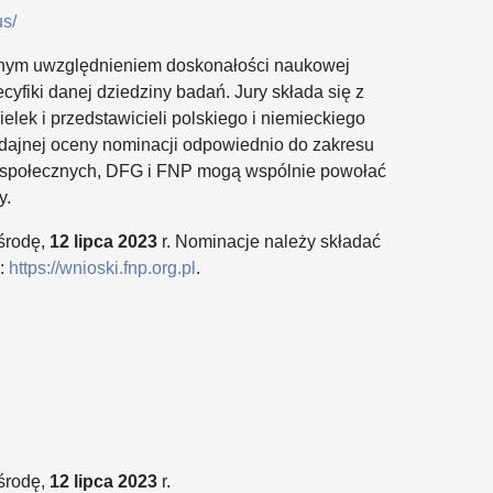
us/
lnym uwzględnieniem doskonałości naukowej
yfiki danej dziedziny badań. Jury składa się z
lek i przedstawicieli polskiego i niemieckiego
dajnej oceny nominacji odpowiednio do zakresu
i społecznych, DFG i FNP mogą wspólnie powołać
y.
środę,
12 lipca 2023
r. Nominacje należy składać
P:
https://wnioski.fnp.org.pl
.
środę,
12 lipca 2023
r.