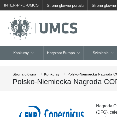
INTER-PRO-UMCS
Strona główna portalu
Strona główn
Konkursy
Horyzont Europa
Szkolenia
Strona główna
Konkursy
Polsko-Niemiecka Nagroda
Polsko-Niemiecka Nagroda C
Nagroda CO
(DFG), cel