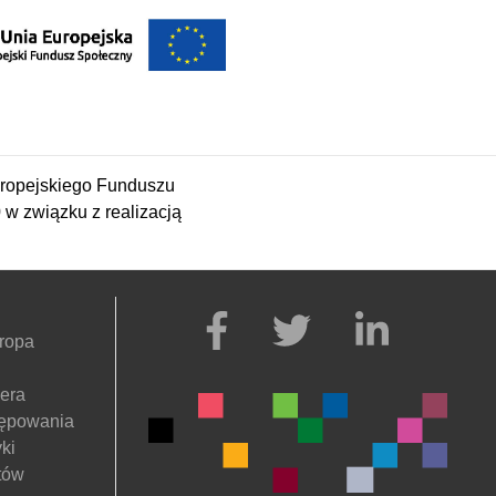
ropejskiego Funduszu
 związku z realizacją
ropa
nera
tępowania
ki
tów