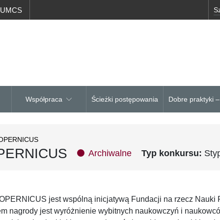
a UMCS
Współpraca
Ścieżki postępowania
Dobre praktyki 
 COPERNICUS
OPERNICUS
Archiwalne
Typ konkursu:
Sty
PERNICUS jest wspólną inicjatywą Fundacji na rzecz Nauki P
em nagrody jest wyróżnienie wybitnych naukowczyń i naukowców 