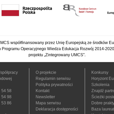
CS współfinansowany przez Unię Europejską ze środków Eu
 Programu Operacyjnego Wiedza Edukacja Rozwój 2014-2020 w
projektu „Zintegrowany UMCS”.
spółpracy
O projekcie
Konkursy
odowej
Regulamin serwisu
Horyzont Eu
Polityka prywatności
Szkolenia
 54 58
Kontakt
Znajdź part
 54 98
Newsletter
Ścieżki pos
 53 86
Mapa serwisu
Dobre prakty
Deklaracja dostępności
Baza laurea