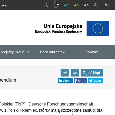
PL
A+
A-
– projekty UMCS
Baza laureatów
Kontakt
Zgłoś błąd
pendium
Share
Share
Tweet
olskiej (FNP) i Deutsche Forschungsgemeinschaft
z Polski i Niemiec, którzy mają szczególne zasługi dla