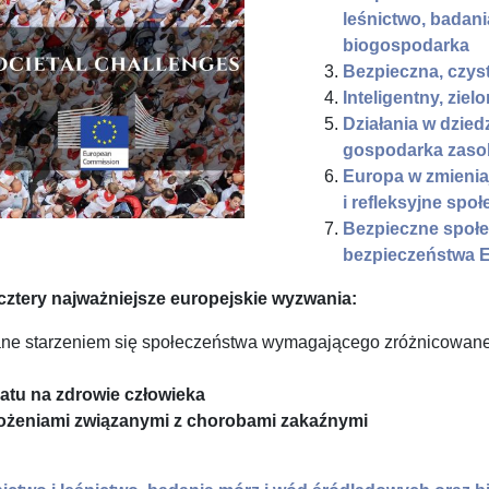
leśnictwo, badan
biogospodarka
Bezpieczna, czyst
Inteligentny, ziel
Działania w dzied
gospodarka zaso
Europa w zmieniaj
i refleksyjne spo
Bezpieczne społe
bezpieczeństwa Eu
cztery najważniejsze europejskie wyzwania:
 starzeniem się społeczeństwa wymagającego zróżnicowanej 
tu na zdrowie człowieka
rożeniami związanymi z chorobami zakaźnymi