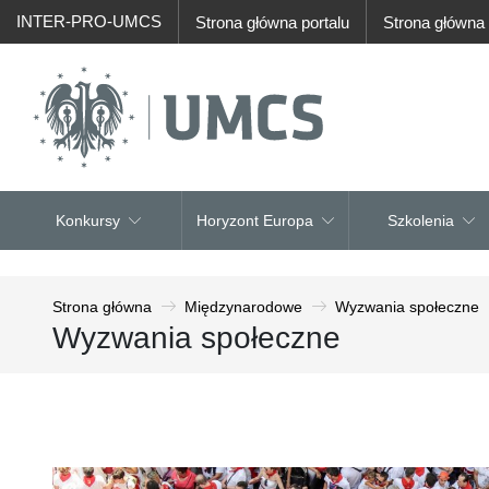
INTER-PRO-UMCS
Strona główna portalu
Strona główn
Konkursy
Horyzont Europa
Szkolenia
Strona główna
Międzynarodowe
Wyzwania społeczne
Wyzwania społeczne