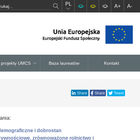
PL
A+
A-
– projekty UMCS
Baza laureatów
Kontakt
Share
Share
Tweet
ania:
demograficzne i dobrostan
ywnościowe, zrównoważone rolnictwo i