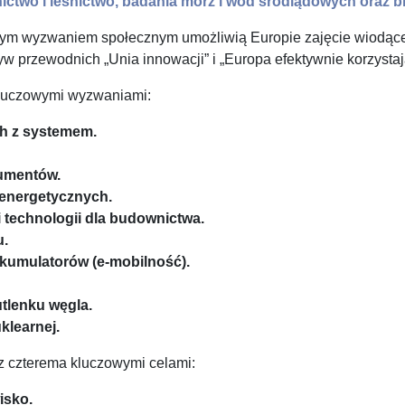
ctwo i leśnictwo, badania mórz i wód śródlądowych oraz 
tym wyzwaniem społecznym umożliwią Europie zajęcie wiodącej 
atyw przewodnich „Unia innowacji” i „Europa efektywnie korzysta
kluczowymi wyzwaniami:
ch z systemem.
sumentów.
 energetycznych.
 technologii dla budownictwa.
u.
kumulatorów (e-mobilność).
tlenku węgla.
klearnej.
z czterema kluczowymi celami:
isko.