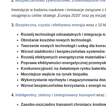
2.
Bezpieczeństwo żywnościowe, zrównoważone rolni
Inwestycje w badania naukowe i innowacje związane z 
osiągnięciu celów strategii „Europa 2020” oraz jej inicj
3.
Bezpieczna, czysta i efektywna energia
wraz z 10 
Rozwój technologii odnawialnych i integracja i
Obniżanie kosztów nowych technologii.
Tworzenie nowych technologii i usług dla kon
Wzrost stabilności i bezpieczeństwa systemów
Rozwój efektywnych energetycznie materiałów i
Poprawa efektywności energetycznej przemysł
Konkurencyjność na światowym rynku baterii/a
Mocniejsze wejście na rynek biopaliw.
Wykorzystanie wychwytu i magazynowania dwu
Wzrost bezpieczeństwa korzystania z energii nu
4.
Inteligentny, zielony i zintegrowany transport
wraz 
Zasobo-oszczędny transport chroniący środow