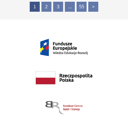
1
2
3
...
55
>