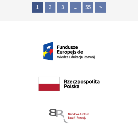
1
2
3
...
55
>