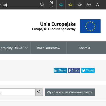
PL
A+
A-
– projekty UMCS
Baza laureatów
Kontakt
Share
Share
Tweet
Wyszukiwanie Zaawansowane