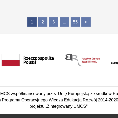
1
2
3
...
55
>
CS współfinansowany przez Unię Europejską ze środków Eu
 Programu Operacyjnego Wiedza Edukacja Rozwój 2014-2020 w
projektu „Zintegrowany UMCS”.