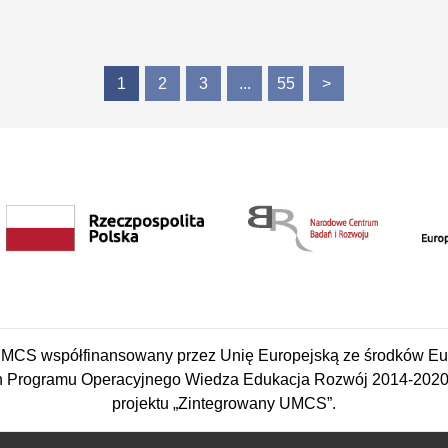
1
2
3
...
55
>
CS współfinansowany przez Unię Europejską ze środków Eu
 Programu Operacyjnego Wiedza Edukacja Rozwój 2014-2020 w
projektu „Zintegrowany UMCS”.