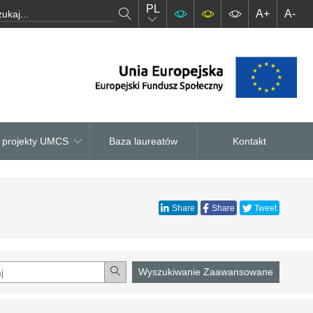
PL
A+
A-
– projekty UMCS
Baza laureatów
Kontakt
Share
Share
Tweet
Wyszukiwanie Zaawansowane