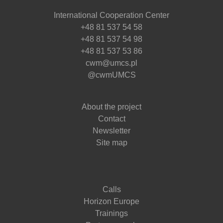
International Cooperation Center
+48 81 537 54 58
+48 81 537 54 98
+48 81 537 53 86
cwm@umcs.pl
@cwmUMCS
About the project
Contact
Newsletter
Site map
Calls
Horizon Europe
Trainings